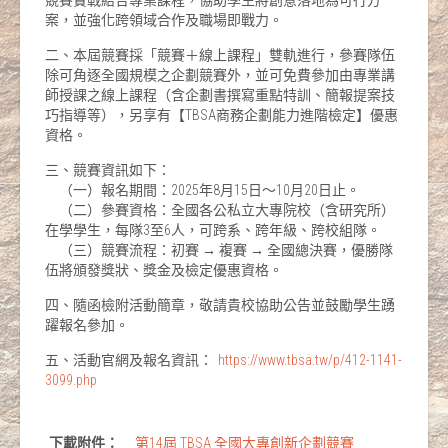
競賽實戰結合專業課程，協助學生將創意落地為可行方
案，並強化跨領域合作及職場即戰力。
二、本屆競賽採「競賽＋線上課程」雙軌進行，參賽隊伍
除可角逐全國規模之企劃競賽外，並可免費參加由專業講
師授課之線上課程（含企劃書撰寫重點特訓、簡報提案技
巧指導等），另享有【TBSA商務企劃能力進階檢定】優惠
資格。
三、競賽資訊如下：
（一）報名期間：2025年8月15日～10月20日止。
（二）參賽資格：全國各公私立大專院校（含研究所）
在學學生，每隊3至6人，可跨系、跨年級、跨校組隊。
（三）競賽流程：初賽 → 複賽 → 全國總決賽，優勝隊
伍將頒發獎狀、獎金及檢定優惠資格。
四、隨函檢附活動簡章，敬請貴校協助公告並鼓勵學生踴
躍報名參加。
五、活動官網及報名資訊：
https://www.tbsa.tw/p/412-1141-
3099.php
下載附件：
第14屆 TBSA 全國大專創新企劃競賽