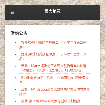
活動公告
[野外課程] 地質調查導論二（114學年度第二學
期）
[野外課程] 地質調查導論一（114學年度第二學
期）
[活動] 115年土壤及地下水污染整治青年培訓營
『挖出潛力，開創土水新勢力』徵的就是你!
2025地礦與防災生活圈―地 礦市集fun遊日•南投
見
[活動] 114年度土石流及大規模崩塌災害防救業務
講習
[活動] 第14屆 TBSA 全國大專創新企劃競賽