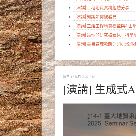
[演講] 工程地質實務經驗分享
[演講] 知識如何被看見
[演講] 三維工程地質模型與AI
[演講] 讓你的研究被看見：科
[演講] 書目管理軟體EndNote全
週三, 17 九月 2025 10:55
[演講] 生成