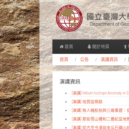
首頁
關於地質
首頁
公告
演講資訊
演講資訊
[演講] Helium Isotope Anomaly in Gr
[演講] 地質這條路
[演講] 無人機航拍與三維重建
[演講] 那些雪山槽和二疊紀盆
[演講] 從古至今漫談金瓜石礦山