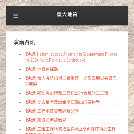
演講資訊
[演講] Helium Isotope Anomaly in Groundwater Prior to
the 2024 Noto Peninsula Earthquake
[演講] 地質這條路
[演講] 無人機航拍與三維重建：從影像到災害資訊
的產製
[演講] 那些雪山槽和二疊紀盆地教我的二三事
[演講] 從古至今漫談金瓜石礦山的礦物學
[演講] 工程地質實務經驗分享
[演講] 知識如何被看見
[演講] 三維工程地質模型與AI山崩判釋技術於工程