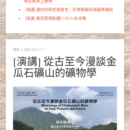
地質產業之應用
[演講] 讓你的研究被看見：科學簡報與海報準備術
[演講] 書目管理軟體EndNote全攻略
週四, 21 五月 2026 14:57
[演講] 從古至今漫談金
瓜石礦山的礦物學