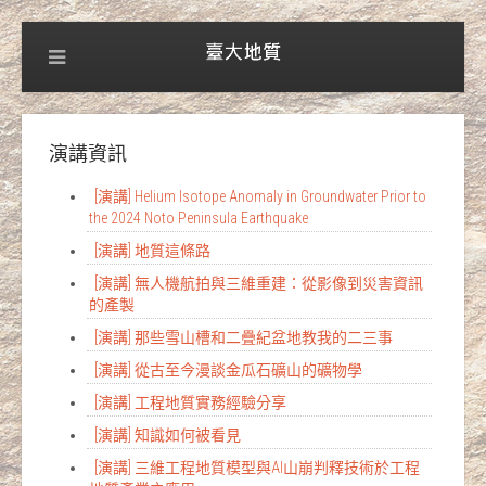
演講資訊
[演講] Helium Isotope Anomaly in Groundwater Prior to
the 2024 Noto Peninsula Earthquake
[演講] 地質這條路
[演講] 無人機航拍與三維重建：從影像到災害資訊
的產製
[演講] 那些雪山槽和二疊紀盆地教我的二三事
[演講] 從古至今漫談金瓜石礦山的礦物學
[演講] 工程地質實務經驗分享
[演講] 知識如何被看見
[演講] 三維工程地質模型與AI山崩判釋技術於工程