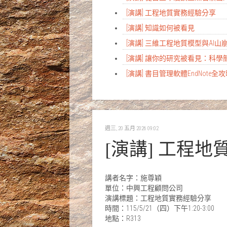
[演講] 工程地質實務經驗分享
[演講] 知識如何被看見
[演講] 三維工程地質模型與AI
[演講] 讓你的研究被看見：科
[演講] 書目管理軟體EndNote全
週三, 20 五月 2026 09:02
[演講] 工程
講者名字：施尊穎
單位：中興工程顧問公司
演講標題：工程地質實務經驗分享
時間：115/5/21（四）下午1:20-3:00
地點：R313