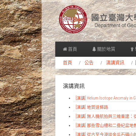
首頁
關於地質
首頁
公告
演講資訊
演講資訊
[演講] Helium Isotope Anomaly in Gr
[演講] 地質這條路
[演講] 無人機航拍與三維重建
[演講] 那些雪山槽和二疊紀盆
[演講] 從古至今漫談金瓜石礦山