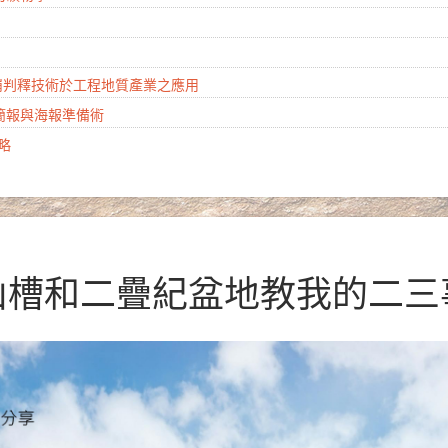
山崩判釋技術於工程地質產業之應用
學簡報與海報準備術
攻略
雪山槽和二疊紀盆地教我的二三