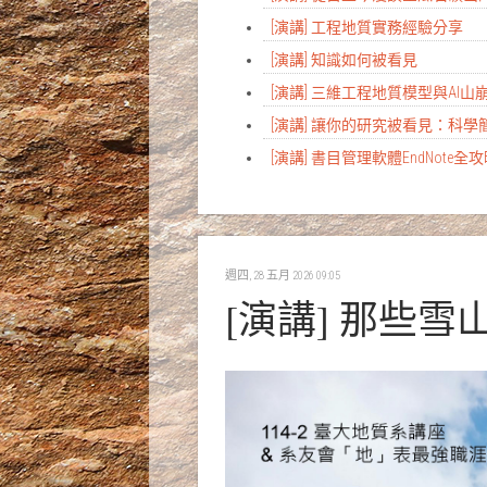
[演講] 工程地質實務經驗分享
[演講] 知識如何被看見
[演講] 三維工程地質模型與AI
[演講] 讓你的研究被看見：科
[演講] 書目管理軟體EndNote全
週四, 28 五月 2026 09:05
[演講] 那些