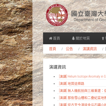
首頁
關於地質
首頁
公告
演講資訊
演講資訊
[演講] Helium Isotope Anomaly in Gr
[演講] 地質這條路
[演講] 無人機航拍與三維重建
[演講] 那些雪山槽和二疊紀盆
[演講] 從古至今漫談金瓜石礦山