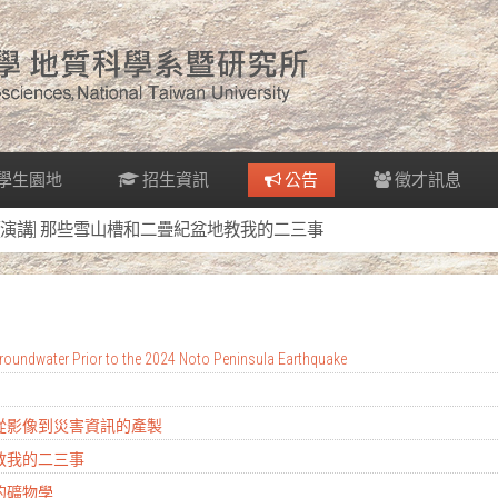
學生園地
招生資訊
公告
徵才訊息
[演講] 那些雪山槽和二疊紀盆地教我的二三事
oundwater Prior to the 2024 Noto Peninsula Earthquake
：從影像到災害資訊的產製
地教我的二三事
的礦物學