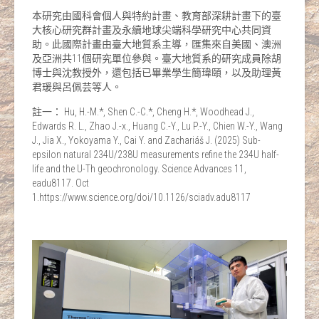
本研究由國科會個人與特約計畫、教育部深耕計畫下的臺
大核心研究群計畫及永續地球尖端科學研究中心共同資
助。此國際計畫由臺大地質系主導，匯集來自美國、澳洲
及亞洲共11個研究單位參與。臺大地質系的研究成員除胡
博士與沈教授外，還包括已畢業學生簡瑋頤，以及助理黃
君瑗與呂佩芸等人。
註一： Hu, H.-M.*, Shen C.-C.*, Cheng H.*, Woodhead J.,
Edwards R. L., Zhao J.-x., Huang C.-Y., Lu P.-Y., Chien W.-Y., Wang
J., Jia X., Yokoyama Y., Cai Y. and Zachariáš J. (2025) Sub-
epsilon natural 234U/238U measurements refine the 234U half-
life and the U-Th geochronology. Science Advances 11,
eadu8117. Oct
1.https://www.science.org/doi/10.1126/sciadv.adu8117