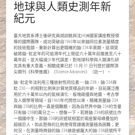
地球與人類史測年新
紀元
臺大地質系博士後研究員胡訓銘與沈川洲國家講座教授領
導的國際團隊，成功突破自1960年以來鈾同位素測量精度
的技術瓶頸，重新計算出更精確的鈾-234半衰期。這項突
破將鈾–釷定年的可追溯年代上限從六十萬年前推進至八十
萬年前，並大幅減少年代誤差，對地球科學與人類演化研
究具有重大意義。相關成果已於 10 月 01 日刊登於國際頂
尖期刊《科學進展》（Science Advances）（註一）。
鈾–釷定年法利用三種放射性同位素——鈾-238、鈾-234與
釷-230——的相對比例來計算地質樣品的年齡，目前廣泛應
用於六十萬年以內的氣候演化、板塊碰撞與地震、考古學
及人類學等領域。自1960年代問世以來，精確測量鈾-234
與鈾-238的比例一直是個難題，因為自然界中鈾-234的含量
只有鈾-238的萬分之一，想像一下，若將鈾-234的訊號比作
一個國中生，那鈾-238的訊號就相當於兩座聖母峰疊加的
超級巨人，如此懸殊的比例使得質譜儀測量極為困難；更
何況，在測量時微弱的鈾-234總是被龐大的鈾-238訊號所干