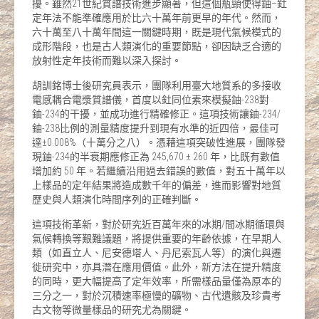
擾。雖然21世紀質譜技術進步顯著，但這個瓶頸使得鈾–釷
定年法不能準確應用於比六十萬年前更早的年代。然而，
六十萬至八十萬年間這一關鍵時期，既是現代氣候模式的
成形階段，也是古人類演化的重要節點，卻因缺乏合適的
放射性定年技術而難以深入探討。
胡訓銘博士後研究員表示，團隊利用臺大地質系的多接收
電感耦合電漿質譜儀，首度以釷同位素來模擬鈾-238對
鈾-234的干擾，並成功進行精確修正。這項技術讓鈾-234/
鈾-238比例的測量精度提升到現有水準的近四倍，最佳可
達±0.008%（十萬分之八）。憑藉這項突破性進展，團隊發
現鈾-234的半衰期應修正為 245,670 ± 260 年，比既有數值
增加約 50 年。若繼續沿用過去錯誤的數值，對五十萬年以
上樣品的定年結果將造成數千年的偏差，進而影響對地質
歷史與人類演化時間序列的正確判斷。
這項技術革新，對於研究近百萬年來的冰期/間冰期循環與
氣候轉換等艱難議題，將提供重要的年齡依據，在早期人
類（如直立人、尼安德塔人、丹尼索瓦人等）的演化與遷
徙研究中，亦具潛在應用價值。此外，新方法在提升精度
的同時，更大幅提高了定年效率，所需樣品量僅為原本的
三分之一，對於沉積速率極慢的礦物、古代遺骸及珍貴考
古文物等微量樣品的研究尤為關鍵。