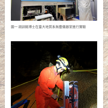
圖一 胡訓銘博士在臺大地質系無塵儀器室進行實驗