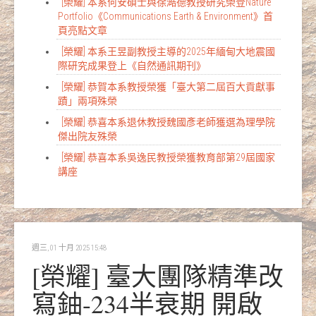
[榮耀] 本系何安碩士與徐澔德教授研究榮登Nature
Portfolio《Communications Earth & Environment》首
頁亮點文章
[榮耀] 本系王昱副教授主導的2025年緬甸大地震國
際研究成果登上《自然通訊期刊》
[榮耀] 恭賀本系教授榮獲「臺大第二屆百大貢獻事
蹟」兩項殊榮
[榮耀] 恭喜本系退休教授魏國彥老師獲選為理學院
傑出院友殊榮
[榮耀] 恭喜本系吳逸民教授榮獲教育部第29屆國家
講座
週三, 01 十月 2025 15:48
[榮耀] 臺大團隊精準改
寫鈾-234半衰期 開啟