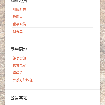
關於地質
組織結構
教職員
儀器設備
研究室
學生園地
課表資訊
修業規定
獎學金
外系野外課程
公告事項