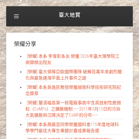
榮耀分享
[榮耀] 本系 李偉彰系友 榮獲 2026年臺大理學院工
商類傑出院友
[榮耀] 臺大領導亞歐國際團隊 破解百萬年來劇烈暖
化與最急速海平面上升事件之謎
[榮耀] 本系吳逸民教授榮獲越南科學技術研究院紀
念獎章
[榮耀] 釐清福島第一核電廠事故中含高放射性銫微
粒（CsMPs）之擴散機制 ——2011年3月15日的污染
大氣擴散與沉降決定了CsMP的分布——
[榮耀] 本系周晨芸同學榮獲國科會115年度地球科
學學門最佳大專生專題計畫成果報告獎