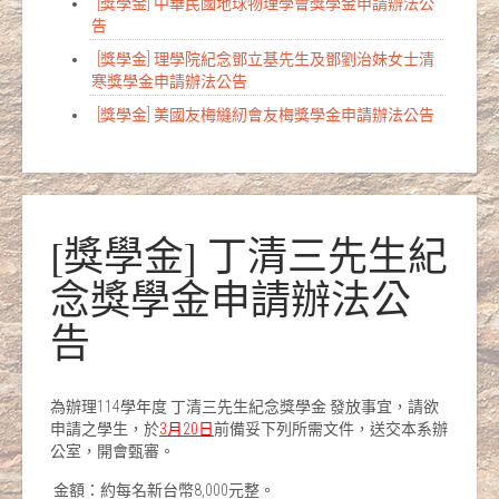
[獎學金] 中華民國地球物理學會獎學金申請辦法公
告
[獎學金] 理學院紀念鄧立基先生及鄧劉治妹女士清
寒獎學金申請辦法公告
[獎學金] 美國友梅縫紉會友梅獎學金申請辦法公告
[獎學金] 丁清三先生紀
念獎學金申請辦法公
告
為辦理114學年度 丁清三先生紀念獎學金 發放事宜，請欲
申請之學生，於
3
月
20
日
前備妥下列所需文件，送交本系辦
公室，開會甄審。
金額：約每名新台幣8,000元整。