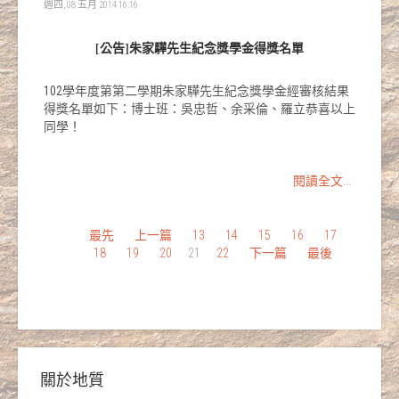
週四, 08 五月 2014 16:16
[公告]朱家驊先生紀念獎學金得獎名單
102學年度第第二學期朱家驊先生紀念獎學金經審核結果
得獎名單如下：博士班：吳忠哲、余采倫、羅立恭喜以上
同學！
閱讀全文...
最先
上一篇
13
14
15
16
17
18
19
20
21
22
下一篇
最後
關於地質