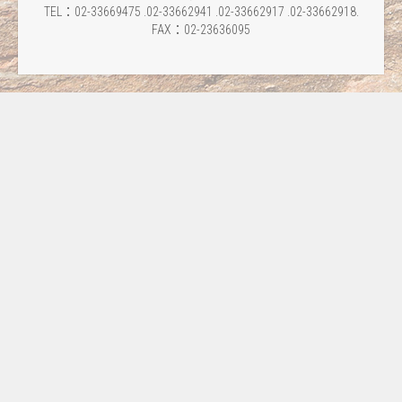
TEL：02-33669475 .02-33662941 .02-33662917 .02-33662918.
FAX：02-23636095