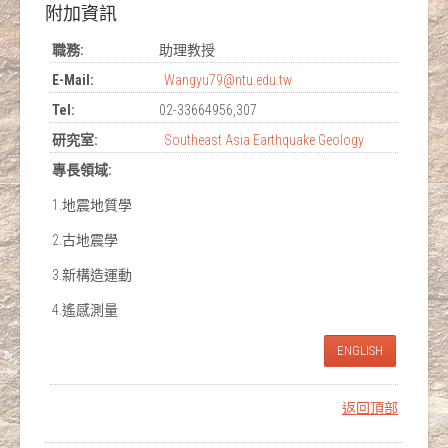
附加資訊
職務:
助理教授
E-Mail:
Wangyu79@ntu.edu.tw
Tel:
‭02-33664956,307
研究室:
Southeast Asia Earthquake Geology
專長領域:
1.地震地質學
2.古地震學
3.新構造運動
4.遙感測量
ENGLISH
返回頂部