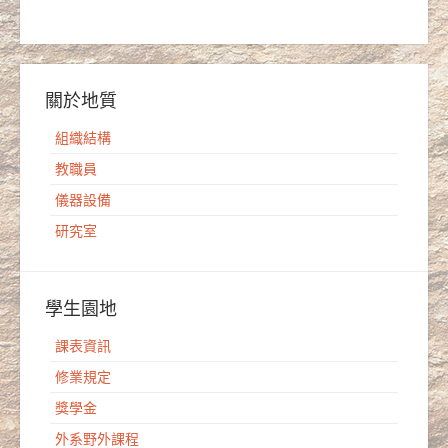
關於地質
組織結構
教職員
儀器設備
研究室
學生園地
課表資訊
修業規定
獎學金
外系野外課程