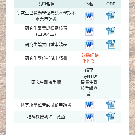
表單名稱
下載
ODF
研究生已通過學位考試本學期不
畢業申請書
研究生畢業成績審核表
(1130412)
研究生論文口試申請表
改採網路
研究生學位考試申請書
化作業
請至
myNTU/
研究生離校手續
畢業生離
校手續查
詢
研究所學位考試撤銷申請書
指導教授初稿同意函