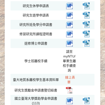
研究生休學申請表
研究生退學申請表
研究所抵免學分申請書
修習研究所課程證明書
逕修博士申請書
請至
myNTU/
學士班離校手續
畢業生離
校手續查
詢
線上表
臺大地質系離校學生基本資料單
單
研究生獎勵金申請書暨切結書
國立臺灣大學獎助學金申請書
(113)