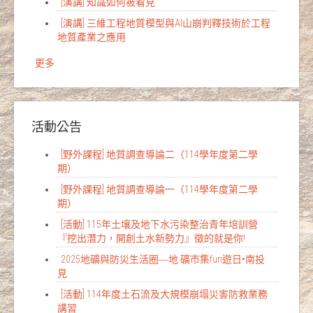
[演講] 知識如何被看見
[演講] 三維工程地質模型與AI山崩判釋技術於工程
地質產業之應用
更多
活動公告
[野外課程] 地質調查導論二（114學年度第二學
期）
[野外課程] 地質調查導論一（114學年度第二學
期）
[活動] 115年土壤及地下水污染整治青年培訓營
『挖出潛力，開創土水新勢力』徵的就是你!
2025地礦與防災生活圈―地 礦市集fun遊日•南投
見
[活動] 114年度土石流及大規模崩塌災害防救業務
講習