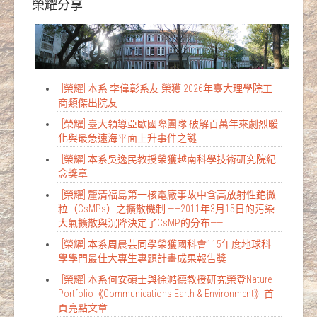
榮耀分享
[榮耀] 本系 李偉彰系友 榮獲 2026年臺大理學院工
商類傑出院友
[榮耀] 臺大領導亞歐國際團隊 破解百萬年來劇烈暖
化與最急速海平面上升事件之謎
[榮耀] 本系吳逸民教授榮獲越南科學技術研究院紀
念獎章
[榮耀] 釐清福島第一核電廠事故中含高放射性銫微
粒（CsMPs）之擴散機制 ——2011年3月15日的污染
大氣擴散與沉降決定了CsMP的分布——
[榮耀] 本系周晨芸同學榮獲國科會115年度地球科
學學門最佳大專生專題計畫成果報告獎
[榮耀] 本系何安碩士與徐澔德教授研究榮登Nature
Portfolio《Communications Earth & Environment》首
頁亮點文章