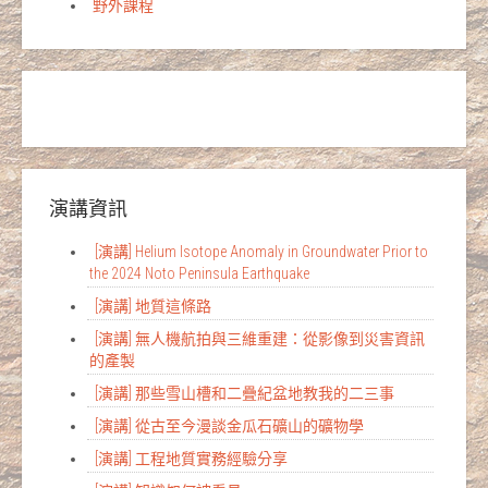
野外課程
演講資訊
[演講] Helium Isotope Anomaly in Groundwater Prior to
the 2024 Noto Peninsula Earthquake
[演講] 地質這條路
[演講] 無人機航拍與三維重建：從影像到災害資訊
的產製
[演講] 那些雪山槽和二疊紀盆地教我的二三事
[演講] 從古至今漫談金瓜石礦山的礦物學
[演講] 工程地質實務經驗分享