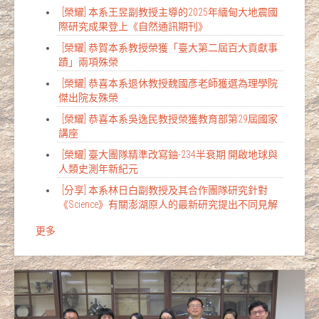
[榮耀] 本系王昱副教授主導的2025年緬甸大地震國
際研究成果登上《自然通訊期刊》
[榮耀] 恭賀本系教授榮獲「臺大第二屆百大貢獻事
蹟」兩項殊榮
[榮耀] 恭喜本系退休教授魏國彥老師獲選為理學院
傑出院友殊榮
[榮耀] 恭喜本系吳逸民教授榮獲教育部第29屆國家
講座
[榮耀] 臺大團隊精準改寫鈾-234半衰期 開啟地球與
人類史測年新紀元
[分享] 本系林日白副教授及其合作團隊研究針對
《Science》有關澎湖原人的最新研究提出不同見解
更多