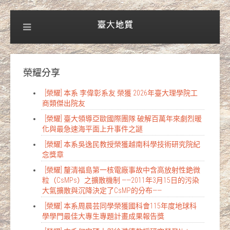
榮耀分享
[榮耀] 本系 李偉彰系友 榮獲 2026年臺大理學院工
商類傑出院友
[榮耀] 臺大領導亞歐國際團隊 破解百萬年來劇烈暖
化與最急速海平面上升事件之謎
[榮耀] 本系吳逸民教授榮獲越南科學技術研究院紀
念獎章
[榮耀] 釐清福島第一核電廠事故中含高放射性銫微
粒（CsMPs）之擴散機制 ——2011年3月15日的污染
大氣擴散與沉降決定了CsMP的分布——
[榮耀] 本系周晨芸同學榮獲國科會115年度地球科
學學門最佳大專生專題計畫成果報告獎