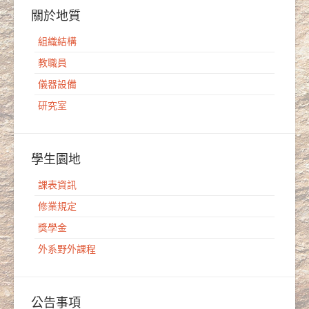
關於地質
組織結構
教職員
儀器設備
研究室
學生園地
課表資訊
修業規定
獎學金
外系野外課程
公告事項