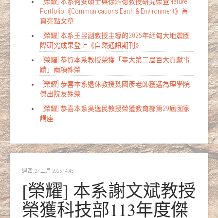
[榮耀] 本系何安碩士與徐澔德教授研究榮登Nature
Portfolio《Communications Earth & Environment》首
頁亮點文章
[榮耀] 本系王昱副教授主導的2025年緬甸大地震國
際研究成果登上《自然通訊期刊》
[榮耀] 恭賀本系教授榮獲「臺大第二屆百大貢獻事
蹟」兩項殊榮
[榮耀] 恭喜本系退休教授魏國彥老師獲選為理學院
傑出院友殊榮
[榮耀] 恭喜本系吳逸民教授榮獲教育部第29屆國家
講座
週四, 27 二月 2025 14:45
[榮耀] 本系謝文斌教授
榮獲科技部113年度傑