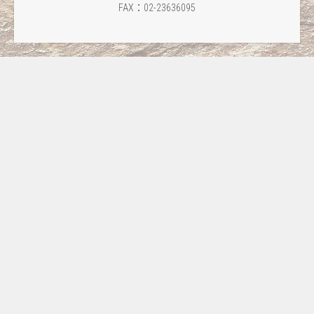
FAX：02-23636095