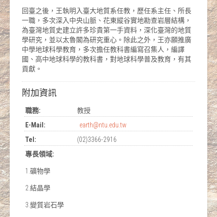
回臺之後，王執明入臺大地質系任教，歷任系主任、所長
一職，多次深入中央山脈、花東縱谷實地勘查岩層結構，
為臺灣地質史建立許多珍貴第一手資料，深化臺灣的地質
學研究，並以太魯閣為研究重心。除此之外，王亦願推廣
中學地球科學教育，多次擔任教科書編寫召集人，編譯
國、高中地球科學的教科書，對地球科學普及教育，有其
貢獻。
附加資訊
職務:
教授
E-Mail:
earth@ntu.edu.tw
Tel:
(02)3366-2916
專長領域:
1.礦物學
2.結晶學
3.變質岩石學