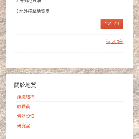
2.海嘯地質學
3.地外撞擊地質學
ENGLISH
返回頂部
關於地質
組織結構
教職員
儀器設備
研究室