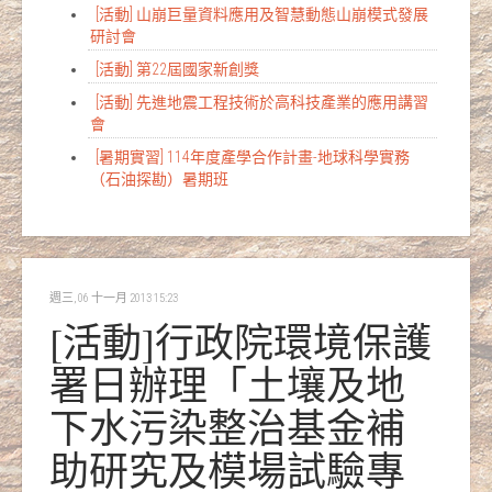
[活動] 山崩巨量資料應用及智慧動態山崩模式發展
研討會
[活動] 第22屆國家新創獎
[活動] 先進地震工程技術於高科技產業的應用講習
會
[暑期實習] 114年度產學合作計畫-地球科學實務
（石油探勘）暑期班
週三, 06 十一月 2013 15:23
[活動]行政院環境保護
署日辦理「土壤及地
下水污染整治基金補
助研究及模場試驗專