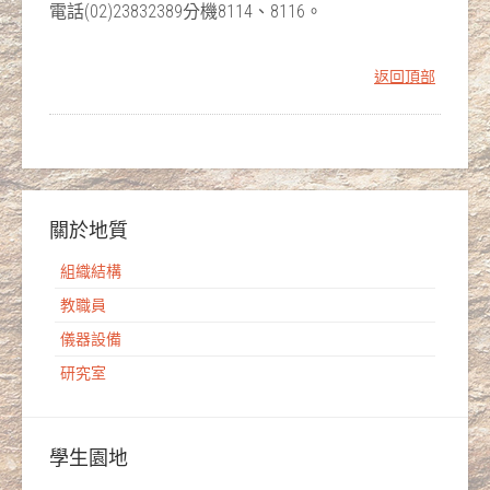
電話(02)23832389分機8114、8116。
返回頂部
關於地質
組織結構
教職員
儀器設備
研究室
學生園地