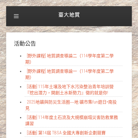
活動公告
[野外課程] 地質調查導論二（114學年度第二學
期）
[野外課程] 地質調查導論一（114學年度第二學
期）
[活動] 115年土壤及地下水污染整治青年培訓營
『挖出潛力，開創土水新勢力』徵的就是你!
2025地礦與防災生活圈―地 礦市集fun遊日•南投
見
[活動] 114年度土石流及大規模崩塌災害防救業務
講習
[活動] 第14屆 TBSA 全國大專創新企劃競賽