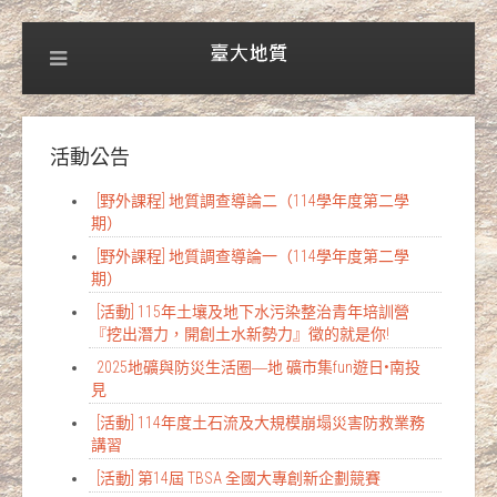
活動公告
[野外課程] 地質調查導論二（114學年度第二學
期）
[野外課程] 地質調查導論一（114學年度第二學
期）
[活動] 115年土壤及地下水污染整治青年培訓營
『挖出潛力，開創土水新勢力』徵的就是你!
2025地礦與防災生活圈―地 礦市集fun遊日•南投
見
[活動] 114年度土石流及大規模崩塌災害防救業務
講習
[活動] 第14屆 TBSA 全國大專創新企劃競賽