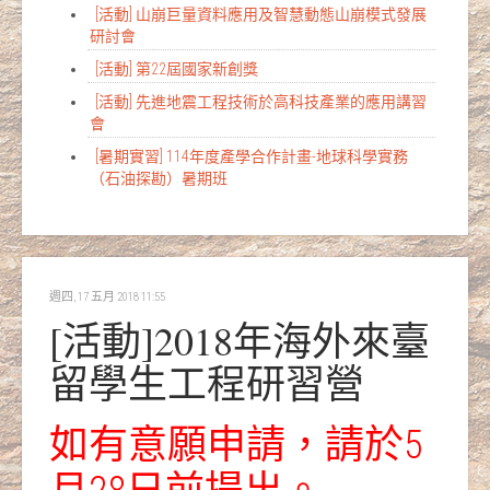
[活動] 山崩巨量資料應用及智慧動態山崩模式發展
研討會
[活動] 第22屆國家新創獎
[活動] 先進地震工程技術於高科技產業的應用講習
會
[暑期實習] 114年度產學合作計畫-地球科學實務
（石油探勘）暑期班
週四, 17 五月 2018 11:55
[活動]2018年海外來臺
留學生工程研習營
如有意願申請，請於5