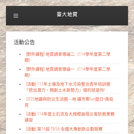
活動公告
[野外課程] 地質調查導論二（114學年度第二學
期）
[野外課程] 地質調查導論一（114學年度第二學
期）
[活動] 115年土壤及地下水污染整治青年培訓營
『挖出潛力，開創土水新勢力』徵的就是你!
2025地礦與防災生活圈―地 礦市集fun遊日•南投
見
[活動] 114年度土石流及大規模崩塌災害防救業務
講習
[活動] 第14屆 TBSA 全國大專創新企劃競賽