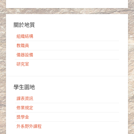
關於地質
組織結構
教職員
儀器設備
研究室
學生園地
課表資訊
修業規定
獎學金
外系野外課程