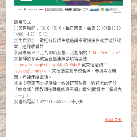
節目形式：
(1)節目時間：13:10–15:10，每日兩集，每集 50 分鐘(13:10–
14:00, 14:20–15:10)
(2)免費參加，歡迎各校師生透過講桌電腦投影或手機於課
堂上連線收看並
參與專屬 APP 上的即時互動，活動網站：
http://etrans.tw/
(3)教師欲參與教室直播連線請填寫連結：
https://forms.gle/jRJmyu6RofXt86bc8
或來信洽詢：
service@etrans.tw
，來信請告知學校名稱、參與場次時
間、老師連絡電話。
(4)本次專題同步提供線上教師研習時數，歡迎老師們於
「教育部全國教師在職進修資訊網」報名(關鍵字「震識九
二一」)
(5)聯絡電話：0227110553#220 陳小姐
返回頂部