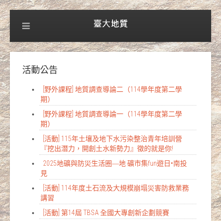
活動公告
[野外課程] 地質調查導論二（114學年度第二學
期）
[野外課程] 地質調查導論一（114學年度第二學
期）
[活動] 115年土壤及地下水污染整治青年培訓營
『挖出潛力，開創土水新勢力』徵的就是你!
2025地礦與防災生活圈―地 礦市集fun遊日•南投
見
[活動] 114年度土石流及大規模崩塌災害防救業務
講習
[活動] 第14屆 TBSA 全國大專創新企劃競賽