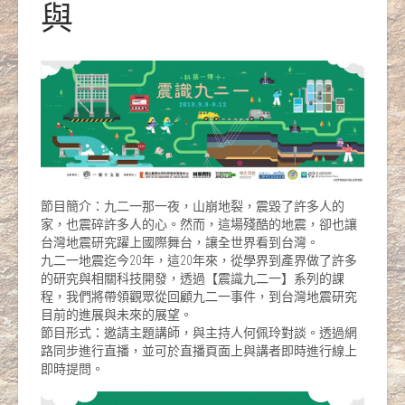
與
節目簡介：九二一那一夜，山崩地裂，震毀了許多人的
家，也震碎許多人的心。然而，這場殘酷的地震，卻也讓
台灣地震研究躍上國際舞台，讓全世界看到台灣。
九二一地震迄今20年，這20年來，從學界到產界做了許多
的研究與相關科技開發，透過【震識九二一】系列的課
程，我們將帶領觀眾從回顧九二一事件，到台灣地震研究
目前的進展與未來的展望。
節目形式：邀請主題講師，與主持人何佩玲對談。透過網
路同步進行直播，並可於直播頁面上與講者即時進行線上
即時提問。