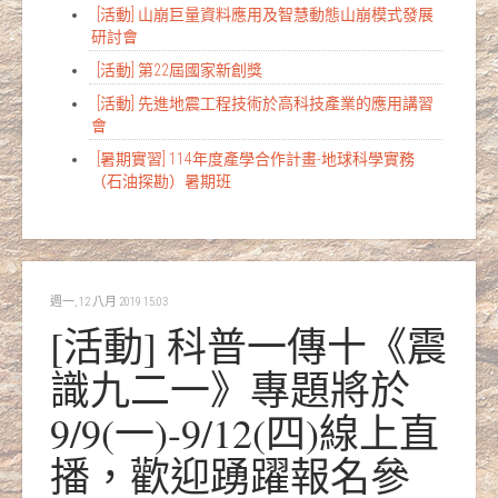
[活動] 山崩巨量資料應用及智慧動態山崩模式發展
研討會
[活動] 第22屆國家新創獎
[活動] 先進地震工程技術於高科技產業的應用講習
會
[暑期實習] 114年度產學合作計畫-地球科學實務
（石油探勘）暑期班
週一, 12 八月 2019 15:03
[活動] 科普一傳十《震
識九二一》專題將於
9/9(一)-9/12(四)線上直
播，歡迎踴躍報名參