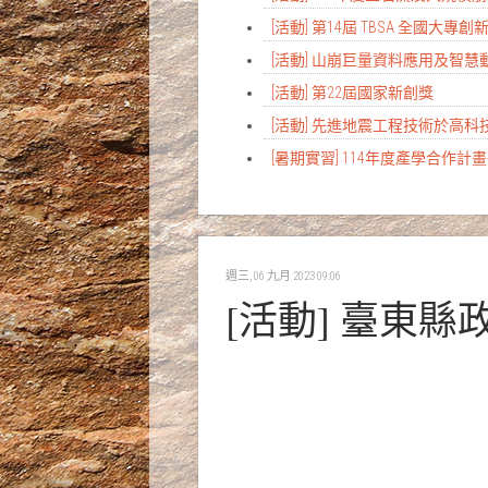
[活動] 第14屆 TBSA 全國大專
[活動] 山崩巨量資料應用及智
[活動] 第22屆國家新創獎
[活動] 先進地震工程技術於高
[暑期實習] 114年度產學合作
週三, 06 九月 2023 09:06
[活動] 臺東縣