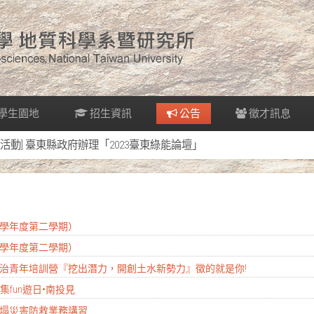
學生園地
招生資訊
公告
徵才訊息
[活動] 臺東縣政府辦理「2023臺東綠能論壇」
14學年度第二學期）
14學年度第二學期）
污染整治青年培訓營『挖出潛力，開創土水新勢力』徵的就是你!
集fun遊日•南投見
模崩塌災害防救業務講習