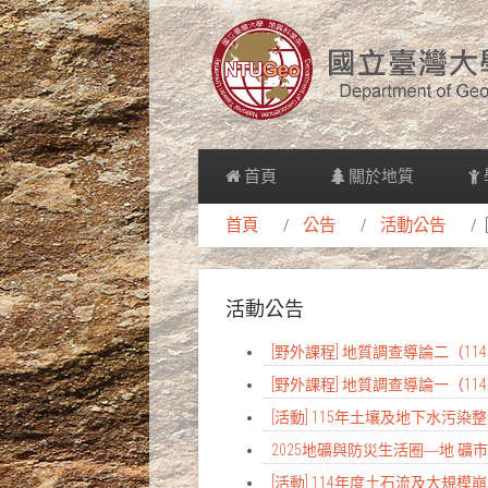
首頁
關於地質
首頁
公告
活動公告
活動公告
[野外課程] 地質調查導論二（1
[野外課程] 地質調查導論一（1
[活動] 115年土壤及地下水
2025地礦與防災生活圈―地 礦市
[活動] 114年度土石流及大規