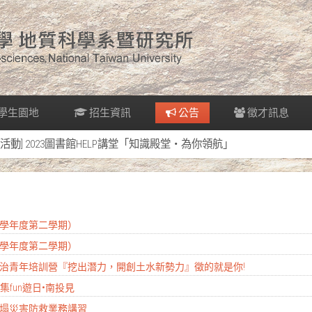
學生園地
招生資訊
公告
徵才訊息
[活動] 2023圖書館HELP講堂「知識殿堂‧為你領航」
14學年度第二學期）
14學年度第二學期）
污染整治青年培訓營『挖出潛力，開創土水新勢力』徵的就是你!
集fun遊日•南投見
模崩塌災害防救業務講習