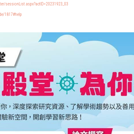
ister/sessionList.aspx?actID=20231923_03
ode/1817#help