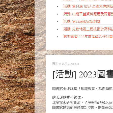
[活動] 第14屆 TBSA 全國大專
[活動] 山崩巨量資料應用及智
[活動] 第22屆國家新創獎
[活動] 先進地震工程技術於高
[暑期實習] 114年度產學合作
週三, 06 九月 2023 09:44
[活動] 202
圖書館HELP講堂「知識殿堂‧為你領航
讓HELP講堂引領你，
深度探索研究資源、了解學術趨勢以及
圖書館邀您前來體驗新空間，開創學習