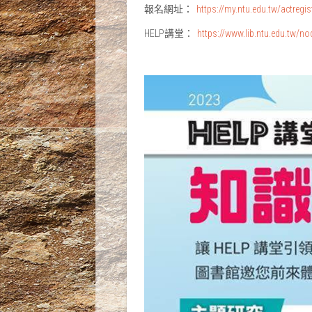
報名網址：
https://my.ntu.edu.tw/actreg
HELP講堂：
https://www.lib.ntu.edu.tw/n