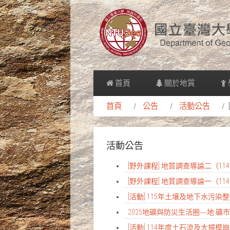
首頁
關於地質
首頁
公告
活動公告
活動公告
[野外課程] 地質調查導論二（1
[野外課程] 地質調查導論一（1
[活動] 115年土壤及地下水
2025地礦與防災生活圈―地 礦市
[活動] 114年度土石流及大規