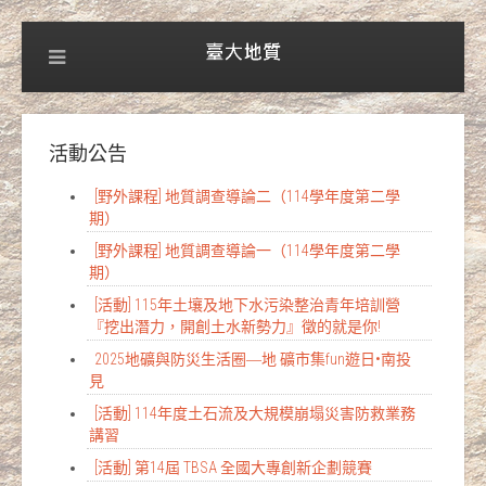
活動公告
[野外課程] 地質調查導論二（114學年度第二學
期）
[野外課程] 地質調查導論一（114學年度第二學
期）
[活動] 115年土壤及地下水污染整治青年培訓營
『挖出潛力，開創土水新勢力』徵的就是你!
2025地礦與防災生活圈―地 礦市集fun遊日•南投
見
[活動] 114年度土石流及大規模崩塌災害防救業務
講習
[活動] 第14屆 TBSA 全國大專創新企劃競賽