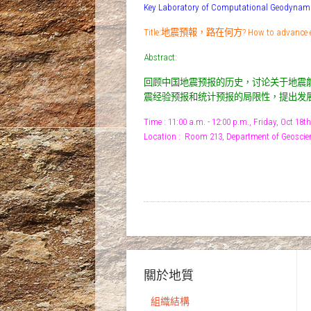
Key Laboratory of Computational Geodynami
Title:地震預報，路在何方? How to advance earth
Abstract:
回顾中国地震预报的历史，讨论关于地震能
震经验预报和统计预报的局限性，提出发
Time : 11:00 a.m. - 12:00 p.m., Friday, Oct 18th
Location :
Room 213, Department of Geoscie
關於地質
組織結構