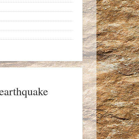
rthquake