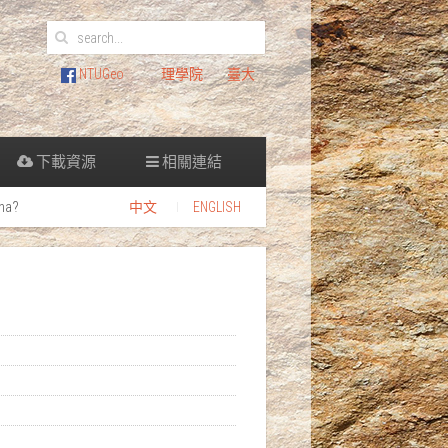
NTUGeo
理學院
臺大
下載資源
相關連結
na?
中文
ENGLISH