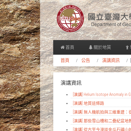
首頁
關於地質
首頁
公告
演講資訊
演講資訊
[演講] Helium Isotope Anomaly in Gr
[演講] 地質這條路
[演講] 無人機航拍與三維重建
[演講] 那些雪山槽和二疊紀盆
[演講] 從古至今漫談金瓜石礦山