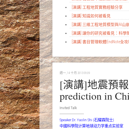
[演講] 工程地質實務經驗分享
[演講] 知識如何被看見
[演講] 三維工程地質模型與AI
[演講] 讓你的研究被看見：科
[演講] 書目管理軟體EndNote全
週一, 14 十月 2013 09:09
[演講]地震預報，路在
prediction in Ch
Invited Talk
----------------------------
Speaker:Dr. Yaolin Shi (石耀霖院士)
中國科學院计算地球动力学重点实验室