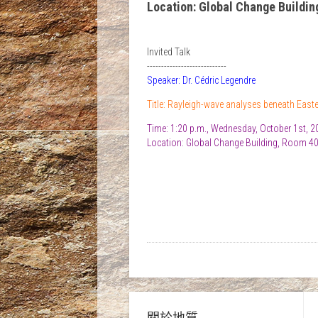
Location: Global Change Buildi
Invited Talk
----------------------------
Speaker: Dr. Cédric Legendre
Title: Rayleigh-wave analyses beneath East
Time: 1:20 p.m., Wednesday, October 1st, 2
Location: Global Change Building, Room 4
關於地質