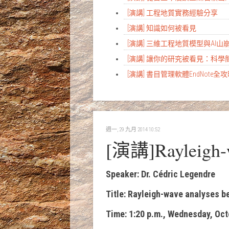
[演講] 工程地質實務經驗分享
[演講] 知識如何被看見
[演講] 三維工程地質模型與AI
[演講] 讓你的研究被看見：科
[演講] 書目管理軟體EndNote全
週一, 29 九月 2014 10:52
[演講]Rayleigh-wa
Speaker: Dr. Cédric Legendre
Title: Rayleigh-wave analyses 
Time: 1:20 p.m., Wednesday, Oct