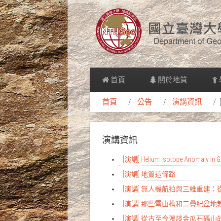
首頁
關於地質
首頁
公告
演講資訊
演講資訊
[演講] Helium Isotope Anomaly in Gr
[演講] 地質這條路
[演講] 無人機航拍與三維重建
[演講] 那些雪山槽和二疊紀盆
[演講] 從古至今漫談金瓜石礦山