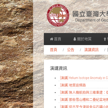
首頁
關於地質
首頁
公告
演講資訊
演講資訊
[演講] Helium Isotope Anomaly in Gr
[演講] 地質這條路
[演講] 無人機航拍與三維重建
[演講] 那些雪山槽和二疊紀盆
[演講] 從古至今漫談金瓜石礦山