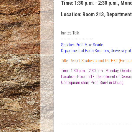
Time: 1:30 p.m. - 2:30 p.m., Mon
Location: Room 213, Department
Invited Talk
----------------------------
Speaker: Prof. Mike Searle
Department of Earth Sciences, University of
Title: Recent Studies about the HKT (Himal
Time: 1:30 p.m. - 2:30 p.m., Monday, Octobe
Location: Room 213, Department of Geosc
Colloquium chair: Prof. Sun-Lin Chung