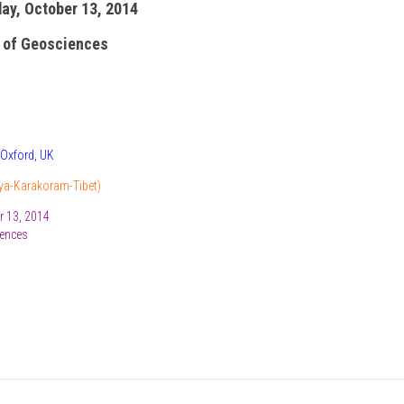
day, October 13, 2014
 of Geosciences
 Oxford, UK
aya-Karakoram-Tibet)
r 13, 2014
iences