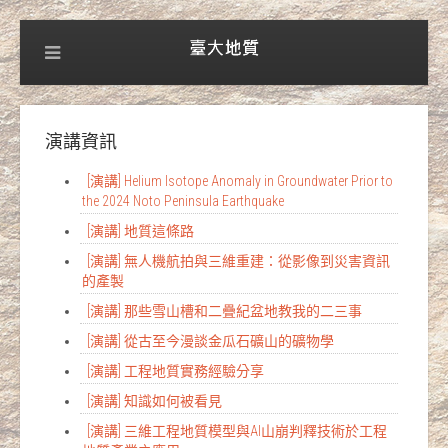
演講資訊
[演講] Helium Isotope Anomaly in Groundwater Prior to
the 2024 Noto Peninsula Earthquake
[演講] 地質這條路
[演講] 無人機航拍與三維重建：從影像到災害資訊
的產製
[演講] 那些雪山槽和二疊紀盆地教我的二三事
[演講] 從古至今漫談金瓜石礦山的礦物學
[演講] 工程地質實務經驗分享
[演講] 知識如何被看見
[演講] 三維工程地質模型與AI山崩判釋技術於工程