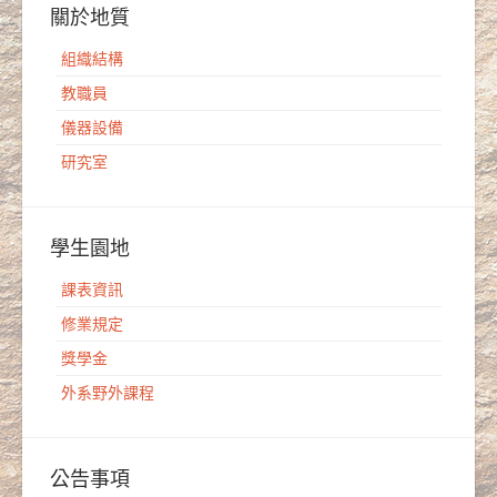
關於地質
組織結構
教職員
儀器設備
研究室
學生園地
課表資訊
修業規定
獎學金
外系野外課程
公告事項