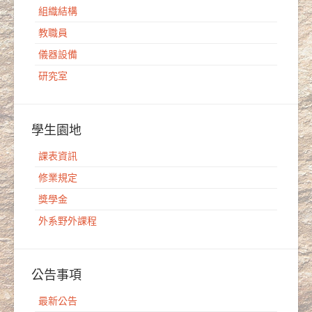
組織結構
教職員
儀器設備
研究室
學生園地
課表資訊
修業規定
獎學金
外系野外課程
公告事項
最新公告