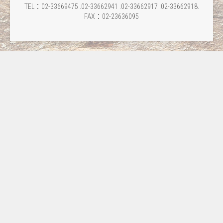
TEL：02-33669475 .02-33662941 .02-33662917 .02-33662918.
FAX：02-23636095