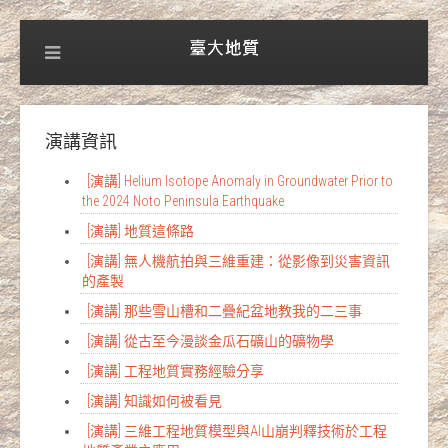
演講資訊
[演講] Helium Isotope Anomaly in Groundwater Prior to
the 2024 Noto Peninsula Earthquake
[演講] 地質這條路
[演講] 無人機航拍與三維重建：從影像到災害資訊
的產製
[演講] 那些雪山槽和二疊紀盆地教我的二三事
[演講] 從古至今漫談金瓜石礦山的礦物學
[演講] 工程地質實務經驗分享
[演講] 知識如何被看見
[演講] 三維工程地質模型與AI山崩判釋技術於工程