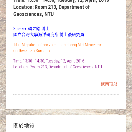
Location: Room 213, Department of
Geosciences, NTU
Speaker: 賴昱銘 博士
國立台灣大學海洋研究所 博士後研究員
Title: Migration of arc volcanism during Mid-Miocene in
northwestern Sumatra
Time: 13:30 - 14:30, Tuesday, 12, April, 2016
Location: Room 213, Department of Geosciences, NTU
返回頂部
關於地質