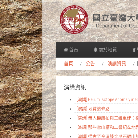
首頁
關於地質
首頁
公告
演講資訊
演講資訊
[演講] Helium Isotope Anomaly in Gr
[演講] 地質這條路
[演講] 無人機航拍與三維重建
[演講] 那些雪山槽和二疊紀盆
[演講] 從古至今漫談金瓜石礦山