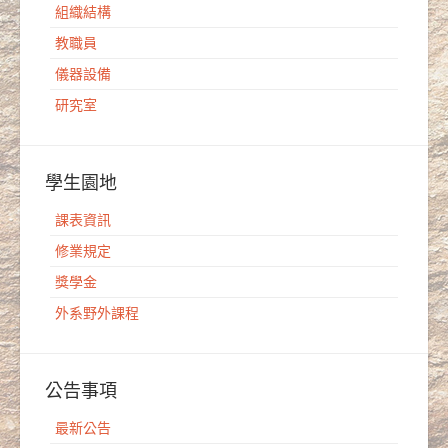
組織結構
教職員
儀器設備
研究室
學生園地
課表資訊
修業規定
獎學金
外系野外課程
公告事項
最新公告