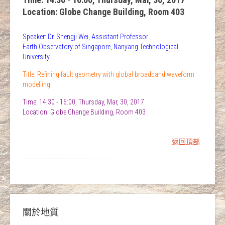
Location: Globe Change Building, Room 403
Speaker: Dr. Shengji Wei, Assistant Professor
Earth Observatory of Singapore, Nanyang Technological
University
Title: Refining fault geometry with global broadband waveform
modelling
Time: 14:30 - 16:00, Thursday, Mar, 30, 2017
Location: Globe Change Building, Room 403
返回頂部
關於地質