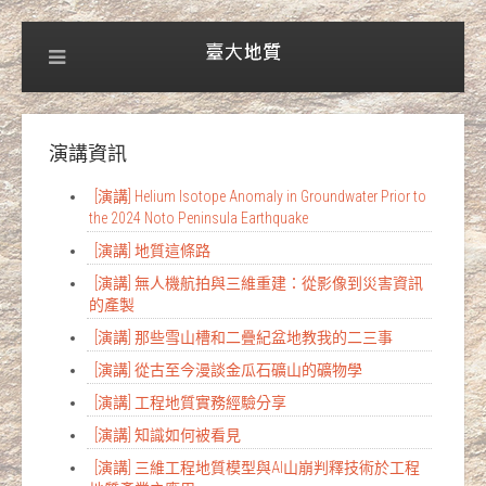
演講資訊
[演講] Helium Isotope Anomaly in Groundwater Prior to
the 2024 Noto Peninsula Earthquake
[演講] 地質這條路
[演講] 無人機航拍與三維重建：從影像到災害資訊
的產製
[演講] 那些雪山槽和二疊紀盆地教我的二三事
[演講] 從古至今漫談金瓜石礦山的礦物學
[演講] 工程地質實務經驗分享
[演講] 知識如何被看見
[演講] 三維工程地質模型與AI山崩判釋技術於工程