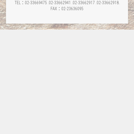
TEL：02-33669475 .02-33662941 .02-33662917 .02-33662918.
FAX：02-23636095