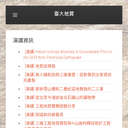
演講資訊
[演講] Helium Isotope Anomaly in Groundwater Prior to
the 2024 Noto Peninsula Earthquake
[演講] 地質這條路
[演講] 無人機航拍與三維重建：從影像到災害資訊
的產製
[演講] 那些雪山槽和二疊紀盆地教我的二三事
[演講] 從古至今漫談金瓜石礦山的礦物學
[演講] 工程地質實務經驗分享
[演講] 知識如何被看見
[演講] 三維工程地質模型與AI山崩判釋技術於工程