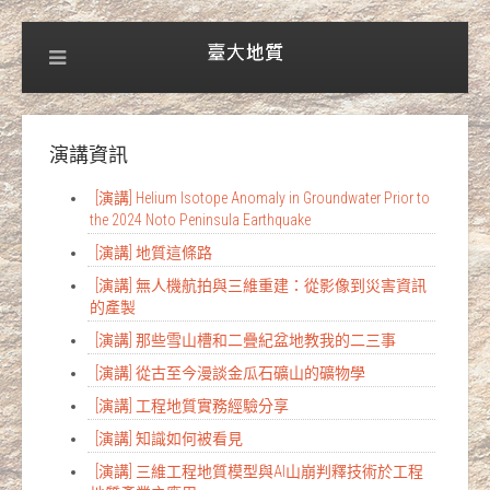
演講資訊
[演講] Helium Isotope Anomaly in Groundwater Prior to
the 2024 Noto Peninsula Earthquake
[演講] 地質這條路
[演講] 無人機航拍與三維重建：從影像到災害資訊
的產製
[演講] 那些雪山槽和二疊紀盆地教我的二三事
[演講] 從古至今漫談金瓜石礦山的礦物學
[演講] 工程地質實務經驗分享
[演講] 知識如何被看見
[演講] 三維工程地質模型與AI山崩判釋技術於工程