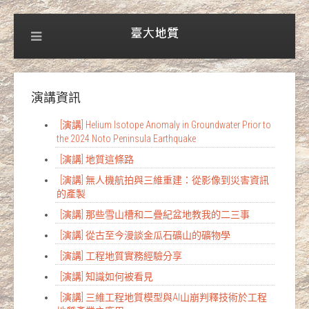
演講資訊
[演講] Helium Isotope Anomaly in Groundwater Prior to
the 2024 Noto Peninsula Earthquake
[演講] 地質這條路
[演講] 無人機航拍與三維重建：從影像到災害資訊
的產製
[演講] 那些雪山槽和二疊紀盆地教我的二三事
[演講] 從古至今漫談金瓜石礦山的礦物學
[演講] 工程地質實務經驗分享
[演講] 知識如何被看見
[演講] 三維工程地質模型與AI山崩判釋技術於工程