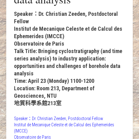
Speaker：Dr. Christian Zeeden, Postdoctoral
Fellow
Institut de Mecanique Celeste et de Calcul des
Ephemerides (IMCCE)
Observatoire de Paris
Talk Title: Bringing cyclostratigraphy (and time
series analysis) to industry application:
opportunities and challenges of borehole data
analysis
Time: April 23 (Monday) 1100-1200
Location: Room 213, Department of
Geosciences, NTU
地質科學系館213室
Speaker：Dr. Christian Zeeden, Postdoctoral Fellow
Institut de Mecanique Celeste et de Calcul des Ephemerides
(IMCCE)
Observatoire de Paris