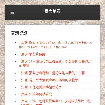
演講資訊
[演講] Helium Isotope Anomaly in Groundwater Prior to
the 2024 Noto Peninsula Earthquake
[演講] 地質這條路
[演講] 無人機航拍與三維重建：從影像到災害資訊
的產製
[演講] 那些雪山槽和二疊紀盆地教我的二三事
[演講] 從古至今漫談金瓜石礦山的礦物學
[演講] 工程地質實務經驗分享
[演講] 知識如何被看見
[演講] 三維工程地質模型與AI山崩判釋技術於工程