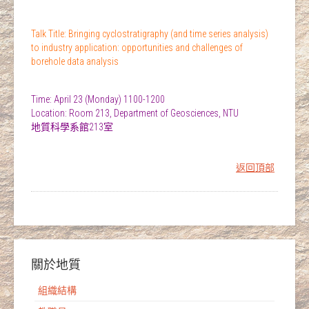
Talk Title: Bringing cyclostratigraphy (and time series analysis)
to industry application: opportunities and challenges of
borehole data analysis
Time: April 23 (Monday) 1100-1200
Location: Room 213, Department of Geosciences, NTU
地質科學系館213室
返回頂部
關於地質
組織結構