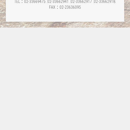
TEL：02-33669475 .02-33662941 .02-33662917 .02-33662918.
FAX：02-23636095