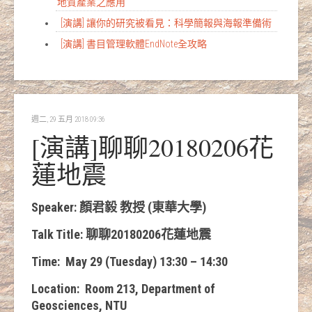
地質產業之應用
[演講] 讓你的研究被看見：科學簡報與海報準備術
[演講] 書目管理軟體EndNote全攻略
週二, 29 五月 2018 09:36
[演講]聊聊20180206花
蓮地震
Speaker:
顏君毅
教授
(東華大學)
Talk Title:
聊聊
20180206
花蓮地震
Time: May 29
(
Tuesday
)
13:30 – 14:30
Location: Room 213
,
Department of
Geosciences
,
NTU