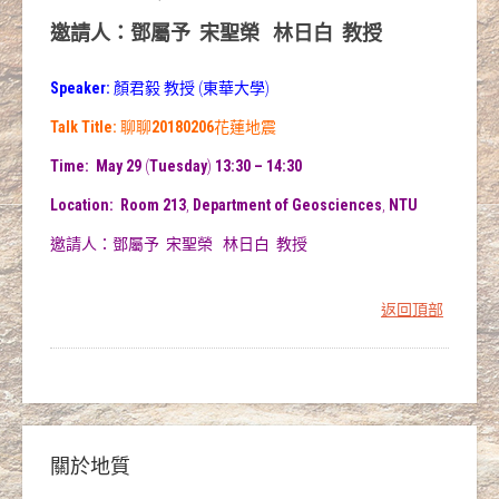
邀請人：鄧屬予
宋聖榮
林日白
教授
Speaker:
顏君毅
教授
(東華大學)
Talk Title:
聊聊
20180206
花蓮地震
Time: May 29
(
Tuesday
)
13:30 – 14:30
Location: Room 213
,
Department of Geosciences
,
NTU
邀請人：鄧屬予
宋聖榮
林日白
教授
返回頂部
關於地質