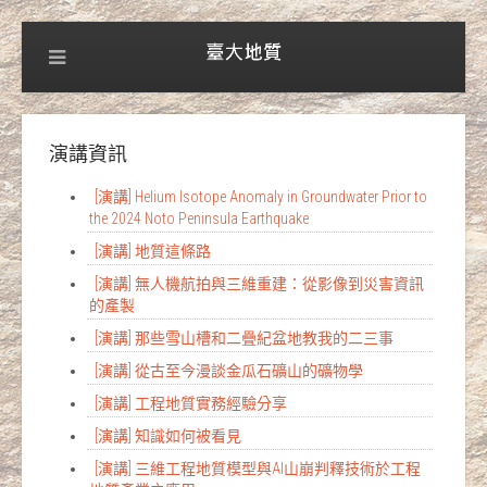
演講資訊
[演講] Helium Isotope Anomaly in Groundwater Prior to
the 2024 Noto Peninsula Earthquake
[演講] 地質這條路
[演講] 無人機航拍與三維重建：從影像到災害資訊
的產製
[演講] 那些雪山槽和二疊紀盆地教我的二三事
[演講] 從古至今漫談金瓜石礦山的礦物學
[演講] 工程地質實務經驗分享
[演講] 知識如何被看見
[演講] 三維工程地質模型與AI山崩判釋技術於工程