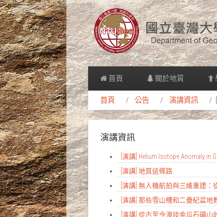
首頁
關於地質
首頁
公告
演講資訊
演講資訊
[演講] Helium Isotope Anomaly in Gr
[演講] 地質這條路
[演講] 無人機航拍與三維重建
[演講] 那些雪山槽和二疊紀盆
[演講] 從古至今漫談金瓜石礦山