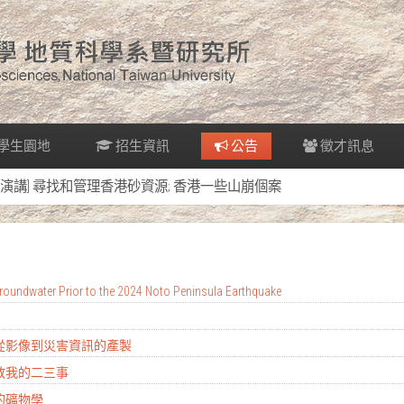
學生園地
招生資訊
公告
徵才訊息
[演講] 尋找和管理香港砂資源; 香港一些山崩個案
oundwater Prior to the 2024 Noto Peninsula Earthquake
：從影像到災害資訊的產製
地教我的二三事
的礦物學