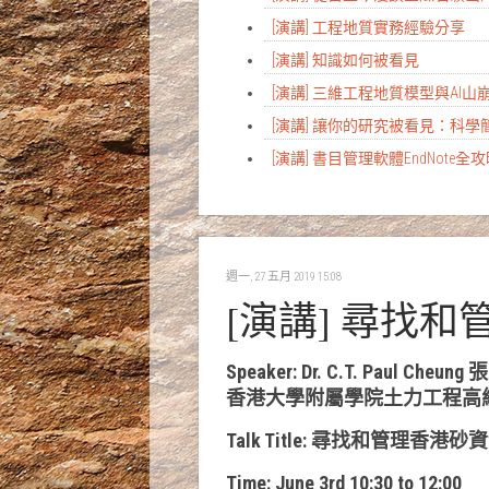
[演講] 工程地質實務經驗分享
[演講] 知識如何被看見
[演講] 三維工程地質模型與AI
[演講] 讓你的研究被看見：科
[演講] 書目管理軟體EndNote全
週一, 27 五月 2019 15:08
[演講] 尋找
Speaker: Dr. C.T. Paul Cheu
香港大學附屬學院土力工程高
Talk Title: 尋找和管理香
Time: June 3rd 10:30 to 12:00