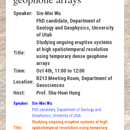
Speaker
:
Sin-Mei Wu
PhD candidate, Department of
Geology and Geophysics, University
of Utah
Studying ongoing eruptive systems
at high spatiotemporal resolution
Title
:
using temporary dense geophone
arrays
Time:
Oct 4th, 11:00 to 12:00
R213 Meeting Room, Department of
Location
:
Geosciences
Host
:
Prof. Shu-Huei Hung
Speaker
:
Sin-Mei Wu
PhD candidate, Department of Geology and
Geophysics, University of Utah
Studying ongoing eruptive systems at high
Title
:
spatiotemporal resolution using temporary