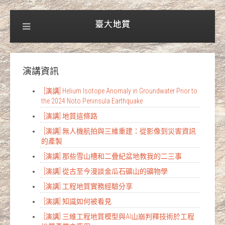
演講資訊
[演講] Helium Isotope Anomaly in Groundwater Prior to
the 2024 Noto Peninsula Earthquake
[演講] 地質這條路
[演講] 無人機航拍與三維重建：從影像到災害資訊
的產製
[演講] 那些雪山槽和二疊紀盆地教我的二三事
[演講] 從古至今漫談金瓜石礦山的礦物學
[演講] 工程地質實務經驗分享
[演講] 知識如何被看見
[演講] 三維工程地質模型與AI山崩判釋技術於工程