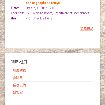
dense geophone arrays
Time:
Oct 4th, 11:00 to 12:00
Location
:
R213 Meeting Room, Department of Geosciences
Host
:
Prof. Shu-Huei Hung
返回頂部
關於地質
組織結構
教職員
儀器設備
研究室