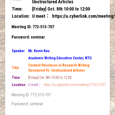
Unstructured Articles
Time:
[Friday] Oct. 8th 10:00 to 12:00
Location
:
U meet：
https://u.cyberlink.com/meetin
Meeting ID: 772-515-707
Password: seminar
Speaker
:
Mr. Kevin Kau
Academic Writing Education Center, NTU
Content Structures in Research Writing:
Title
:
Structured Vs. Unstructured Articles
Time:
[Friday] Oct. 8th 10:00 to 12:00
Location
:
U meet：
https://u.cyberlink.com/meeting/772515707
Meeting ID: 772-515-707
Password: seminar