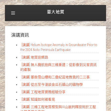
演講資訊
[演講] Helium Isotope Anomaly in Groundwater Prior to
the 2024 Noto Peninsula Earthquake
[演講] 地質這條路
[演講] 無人機航拍與三維重建：從影像到災害資訊
的產製
[演講] 那些雪山槽和二疊紀盆地教我的二三事
[演講] 從古至今漫談金瓜石礦山的礦物學
[演講] 工程地質實務經驗分享
[演講] 知識如何被看見
[演講] 三維工程地質模型與AI山崩判釋技術於工程