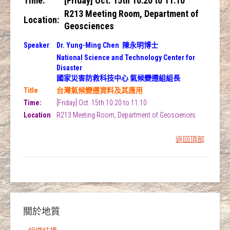
Time:
[Friday] Oct. 15th 10:20 to 11:10
R213 Meeting Room, Department of
Location:
Geosciences
Speaker
:
Dr. Yung-Ming Chen 陳永明博士
National Science and Technology Center for
Disaster
國家災害防救科技中心 氣候變遷組組長
Title
:
台灣氣候變遷資料及其應用
Time:
[Friday] Oct. 15th 10:20 to 11:10
Location
:
R213 Meeting Room, Department of Geosciences
返回頂部
關於地質