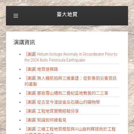
演講資訊
[演講] Helium Isotope Anomaly in Groundwater Prior to
the 2024 Noto Peninsula Earthquake
[演講] 地質這條路
[演講] 無人機航拍與三維重建：從影像到災害資訊
的產製
[演講] 那些雪山槽和二疊紀盆地教我的二三事
[演講] 從古至今漫談金瓜石礦山的礦物學
[演講] 工程地質實務經驗分享
[演講] 知識如何被看見
[演講] 三維工程地質模型與AI山崩判釋技術於工程