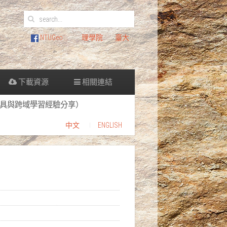
NTUGeo
理學院
臺大
下載資源
相關連結
ning（實用思考工具與跨域學習經驗分享）
中文
ENGLISH