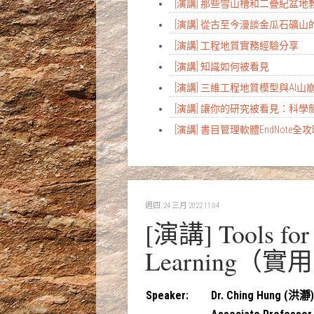
[演講] 那些雪山槽和二疊紀盆
[演講] 從古至今漫談金瓜石礦山
[演講] 工程地質實務經驗分享
[演講] 知識如何被看見
[演講] 三維工程地質模型與AI
[演講] 讓你的研究被看見：科
[演講] 書目管理軟體EndNote全
週四, 24 三月 2022 11:04
[演講] Tools for 
Learning
Speaker
:
Dr. Ching Hung (洪瀞)