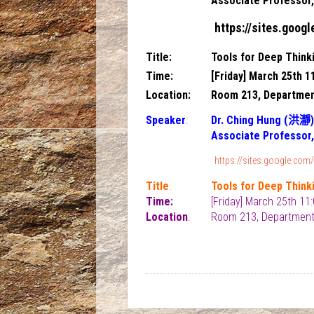
Associate Professor, 
https://sites.goog
Title
:
Tools for Deep T
Time:
[Friday] March 25th 1
Location
:
Room 213, Departmen
Speaker
:
Dr. Ching Hung (洪瀞)
Associate Professor, 
https://sites.google.com
Title
:
Tools for Deep T
Time:
[Friday] March 25th 11:
Location
:
Room 213, Department