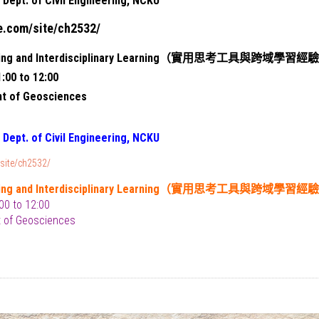
Dept. of Civil Engineering, NCKU
le.com/site/ch2532/
hinking and Interdisciplinary Learning（實用思考工具與跨域學
1:00 to 12:00
t of Geosciences
Dept. of Civil Engineering, NCKU
/site/ch2532/
hinking and Interdisciplinary Learning（實用思考工具與跨域學
00 to 12:00
 of Geosciences