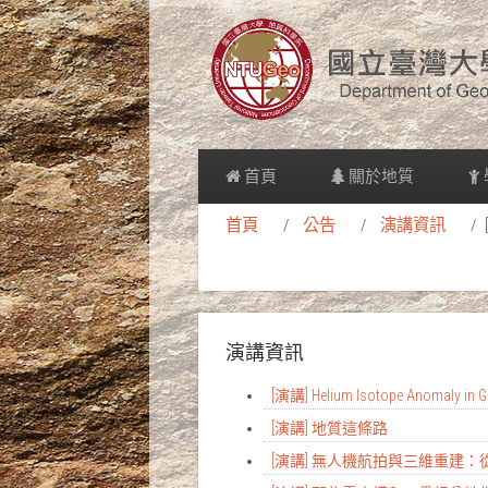
首頁
關於地質
首頁
公告
演講資訊
演講資訊
[演講] Helium Isotope Anomaly in Gr
[演講] 地質這條路
[演講] 無人機航拍與三維重建