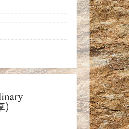
linary
享）