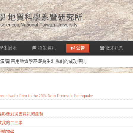
學生園地
招生資訊
公告
徵才訊息
[演講] 善用地質學基礎為生涯規劃的成功準則
oundwater Prior to the 2024 Noto Peninsula Earthquake
：從影像到災害資訊的產製
地教我的二三事
的礦物學