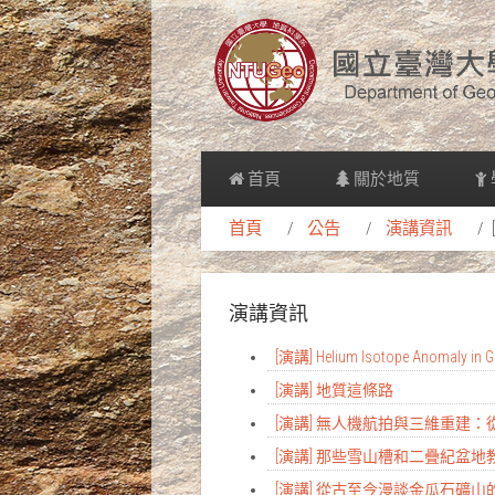
首頁
關於地質
首頁
公告
演講資訊
演講資訊
[演講] Helium Isotope Anomaly in Gr
[演講] 地質這條路
[演講] 無人機航拍與三維重建
[演講] 那些雪山槽和二疊紀盆
[演講] 從古至今漫談金瓜石礦山