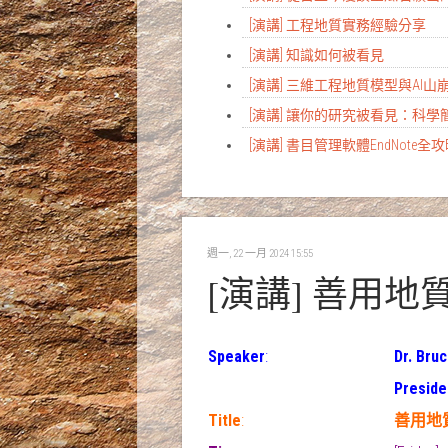
[演講] 工程地質實務經驗分享
[演講] 知識如何被看見
[演講] 三維工程地質模型與AI
[演講] 讓你的研究被看見：科
[演講] 書目管理軟體EndNote全
週一, 22 一月 2024 15:55
[演講] 善用
Speaker
:
Dr. B
Preside
Title
:
善用地