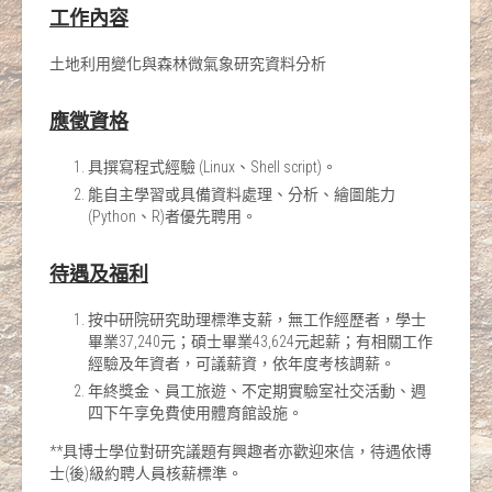
工作內容
土地利用變化與森林微氣象研究資料分析
應徵資格
具撰寫程式經驗 (Linux、Shell script)。
能自主學習或具備資料處理、分析、繪圖能力
(Python、R)者優先聘用。
待遇及福利
按中研院研究助理標準支薪，無工作經歷者，學士
畢業37,240元；碩士畢業43,624元起薪；有相關工作
經驗及年資者，可議薪資，依年度考核調薪。
年終獎金、員工旅遊、不定期實驗室社交活動、週
四下午享免費使用體育館設施。
**具博士學位對研究議題有興趣者亦歡迎來信，待遇依博
士(後)級約聘人員核薪標準。