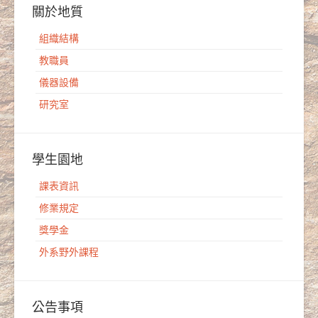
關於地質
組織結構
教職員
儀器設備
研究室
學生園地
課表資訊
修業規定
獎學金
外系野外課程
公告事項