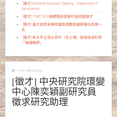
[徵才] Research Assistant Opening – Department of
Geosciences
[徵才] TSMC 2026預聘暨研發替代役校園徵才
[徵才] 臺大地質系陳奕維助理教授誠徵專任助理一
名
[徵才] 新北市立清水高中（在土城）急徵地球科學
「兼課教師」
週一, 04 十一月 2024 10:02
[徵才] 中央研究院環變
中心陳奕穎副研究員
徵求研究助理