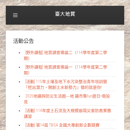
活動公告
[野外課程] 地質調查導論二（114學年度第二學
期）
[野外課程] 地質調查導論一（114學年度第二學
期）
[活動] 115年土壤及地下水污染整治青年培訓營
『挖出潛力，開創土水新勢力』徵的就是你!
2025地礦與防災生活圈―地 礦市集fun遊日•南投
見
[活動] 114年度土石流及大規模崩塌災害防救業務
講習
[活動] 第14屆 TBSA 全國大專創新企劃競賽