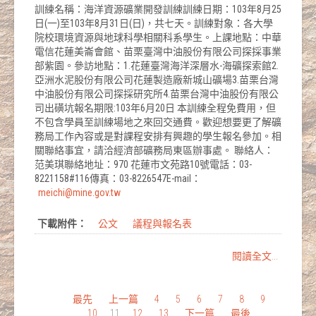
訓練名稱：海洋資源礦業開發訓練訓練日期：103年8月25
日(一)至103年8月31日(日)，共七天。訓練對象：各大學
院校環境資源與地球科學相關科系學生。上課地點：中華
電信花蓮美崙會館、苗栗臺灣中油股份有限公司探採事業
部紫園。參訪地點：1.花蓮臺灣海洋深層水-海礦探索館2.
亞洲水泥股份有限公司花蓮製造廠新城山礦場3.苗栗台灣
中油股份有限公司探採研究所4.苗栗台灣中油股份有限公
司出磺坑報名期限:103年6月20日 本訓練全程免費用，但
不包含學員至訓練場地之來回交通費。歡迎想要更了解礦
務局工作內容或是對課程安排有興趣的學生報名參加。相
關聯絡事宜，請洽經濟部礦務局東區辦事處。 聯絡人：
范美琪聯絡地址：970 花蓮市文苑路10號電話：03-
8221158#116傳真：03-8226547E-mail：
meichi@mine.gov.tw
下載附件：
公文
議程與報名表
閱讀全文...
最先
上一篇
4
5
6
7
8
9
10
11
12
13
下一篇
最後