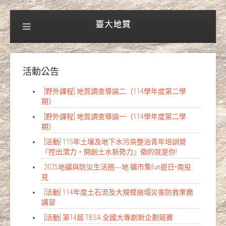
活動公告
[野外課程] 地質調查導論二（114學年度第二學
期）
[野外課程] 地質調查導論一（114學年度第二學
期）
[活動] 115年土壤及地下水污染整治青年培訓營
『挖出潛力，開創土水新勢力』徵的就是你!
2025地礦與防災生活圈―地 礦市集fun遊日•南投
見
[活動] 114年度土石流及大規模崩塌災害防救業務
講習
[活動] 第14屆 TBSA 全國大專創新企劃競賽