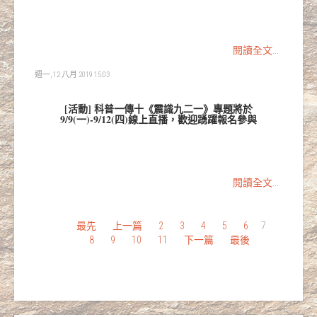
閱讀全文...
週一, 12 八月 2019 15:03
[活動] 科普一傳十《震識九二一》專題將於
9/9(一)-9/12(四)線上直播，歡迎踴躍報名參與
閱讀全文...
最先
上一篇
2
3
4
5
6
7
8
9
10
11
下一篇
最後