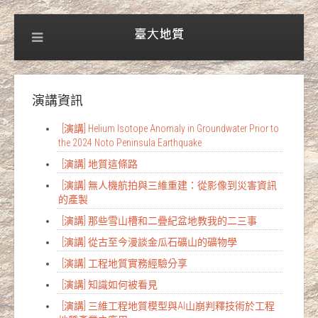
演講資訊
[演講] Helium Isotope Anomaly in Groundwater Prior to
the 2024 Noto Peninsula Earthquake
[演講] 地質這條路
[演講] 無人機航拍與三維重建：從影像到災害資訊
的產製
[演講] 那些雪山槽和二疊紀盆地教我的二三事
[演講] 從古至今漫談金瓜石礦山的礦物學
[演講] 工程地質實務經驗分享
[演講] 知識如何被看見
[演講] 三維工程地質模型與AI山崩判釋技術於工程