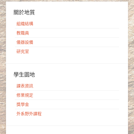
關於地質
組織結構
教職員
儀器設備
研究室
學生園地
課表資訊
修業規定
獎學金
外系野外課程