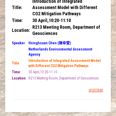
Introduction of Integrated
Title
:
Assessment Model with Different
CO2 Mitigation Pathways
Time:
30 April,10:20-11:10
R213 Meeting Room, Department of
Location
:
Geosciences
Speaker
:
Hsinghsuan Chen (陳幸萱)
Netherlands Environmental Assessment
Agency
Introduction of Integrated Assessment Model
Title
:
with Different CO2 Mitigation Pathways
Time:
30 April,10:20-11:10
Location
:
R213 Meeting Room, Department of Geosciences
返回頂部