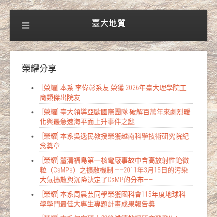
榮耀分享
[榮耀] 本系 李偉彰系友 榮獲 2026年臺大理學院工
商類傑出院友
[榮耀] 臺大領導亞歐國際團隊 破解百萬年來劇烈暖
化與最急速海平面上升事件之謎
[榮耀] 本系吳逸民教授榮獲越南科學技術研究院紀
念獎章
[榮耀] 釐清福島第一核電廠事故中含高放射性銫微
粒（CsMPs）之擴散機制 ——2011年3月15日的污染
大氣擴散與沉降決定了CsMP的分布——
[榮耀] 本系周晨芸同學榮獲國科會115年度地球科
學學門最佳大專生專題計畫成果報告獎