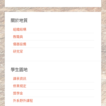
關於地質
組織結構
教職員
儀器設備
研究室
學生園地
課表資訊
修業規定
獎學金
外系野外課程