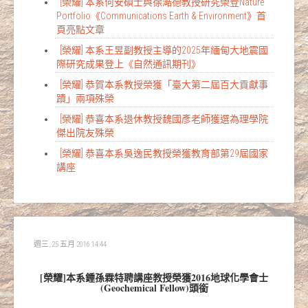
[榮耀] 本系何安碩士與徐澔德教授研究榮登Nature
Portfolio《Communications Earth & Environment》首
頁亮點文章
[榮耀] 本系王昱副教授主導的2025年緬甸大地震國
際研究成果登上《自然通訊期刊》
[榮耀] 恭賀本系教授榮獲「臺大第二屆百大貢獻事
蹟」兩項殊榮
[榮耀] 恭喜本系退休教授魏國彥老師獲選為理學院
傑出院友殊榮
[榮耀] 恭喜本系吳逸民教授榮獲教育部第29屆國家
講座
週三, 25 五月 2016 14:44
[榮耀]本系鍾孫霖特聘講座教授榮獲2016地球化學會士
(Geochemical Fellow)頭銜