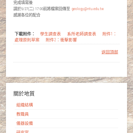
完成填寫後
請於5/27(二) 17:00前將檔案回傳至
geology@ntu.edu.tw
感謝各位的配合
下載附件：
學生調查表
系所老師調查表
附件1：
處理原則草案
附件2：衝擊影響
返回頂部
關於地質
組織結構
教職員
儀器設備
研究室