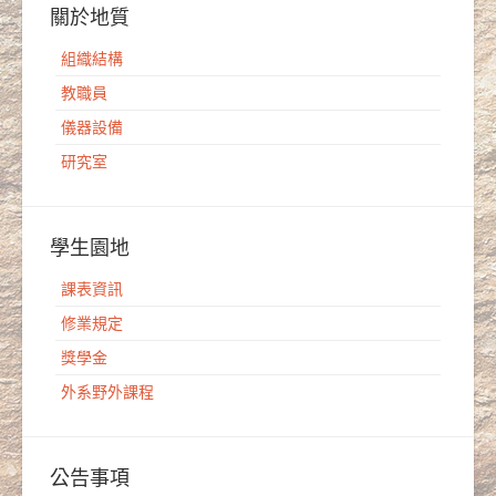
關於地質
組織結構
教職員
儀器設備
研究室
學生園地
課表資訊
修業規定
獎學金
外系野外課程
公告事項