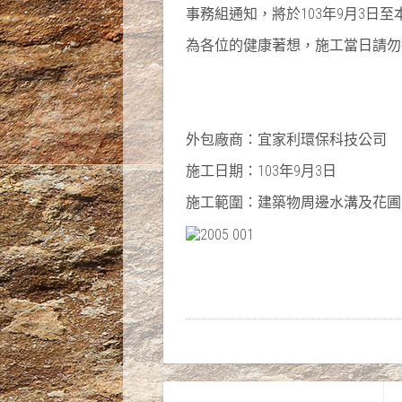
103
9
3
事務組通知，將於
年
月
日至
為各位的健康著想，施工當日請勿
外包廠商：宜家利環保科技公司
103
9
3
施工日期：
年
月
日
施工範圍：建築物周邊水溝及花圃