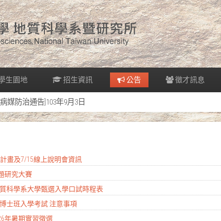
學生園地
招生資訊
公告
徵才訊息
[病媒防治通告]103年9月3日
實習計畫及7/15線上說明會資訊
專題研究大賽
度地質科學系大學甄選入學口試時程表
學所博士班入學考試 注意事項
026年暑期實習徵選