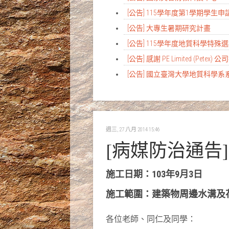
[公告] 115學年度第1學期學
[公告] 大專生暑期研究計畫
[公告] 115學年度地質科學特
[公告] 感謝 PE Limited (Petex) 
[公告] 國立臺灣大學地質科學
週三, 27 八月 2014 15:46
[病媒防治通告]
施工日期：103年9月3日
施工範圍：建築物周邊水溝及
各位老師、同仁及同學：