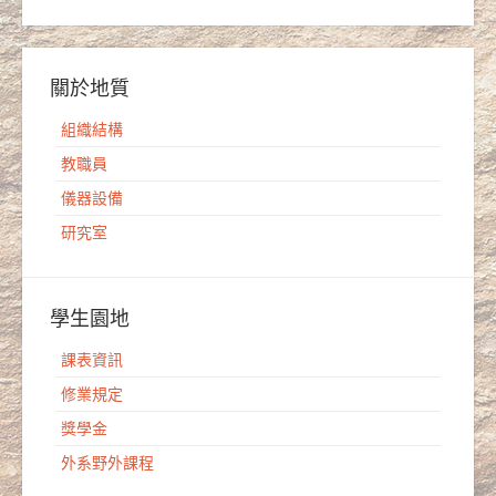
關於地質
組織結構
教職員
儀器設備
研究室
學生園地
課表資訊
修業規定
獎學金
外系野外課程